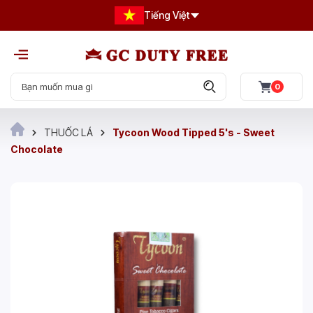
Tiếng Việt
0
THUỐC LÁ
Tycoon Wood Tipped 5's - Sweet
Chocolate