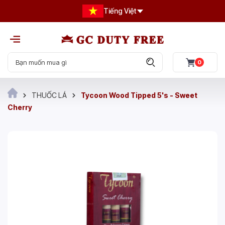
Tiếng Việt
0
THUỐC LÁ
Tycoon Wood Tipped 5's - Sweet
Cherry