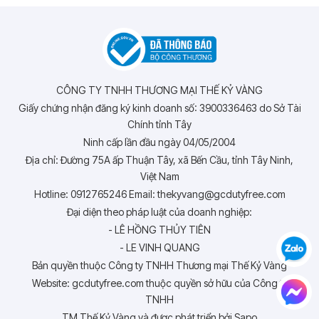
CÔNG TY TNHH THƯƠNG MẠI THẾ KỶ VÀNG
Giấy chứng nhận đăng ký kinh doanh số: 3900336463 do Sở Tài
Chính tỉnh Tây
Ninh cấp lần đầu ngày 04/05/2004
Địa chỉ: Đường 75A ấp Thuận Tây, xã Bến Cầu, tỉnh Tây Ninh,
Việt Nam
Hotline: 0912765246 Email: thekyvang@gcdutyfree.com
Đại diện theo pháp luật của doanh nghiệp:
- LÊ HỒNG THỦY TIÊN
- LE VINH QUANG
Bản quyền thuộc Công ty TNHH Thương mại Thế Kỷ Vàng
Website: gcdutyfree.com thuộc quyền sở hữu của Công ty
TNHH
TM Thế Kỷ Vàng và được phát triển bởi Sapo