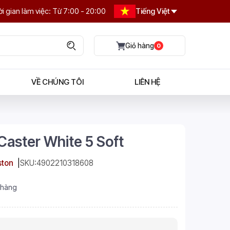
i gian làm việc: Từ 7:00 - 20:00
Tiếng Việt
0
VỀ CHÚNG TÔI
LIÊN HỆ
Caster White 5 Soft
ston
SKU:
4902210318608
 hàng