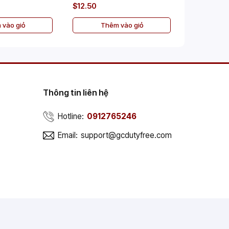
$12.50
$47.00
 vào giỏ
Thêm vào giỏ
Th
Thông tin liên hệ
Hotline:
0912765246
Email:
support@gcdutyfree.com