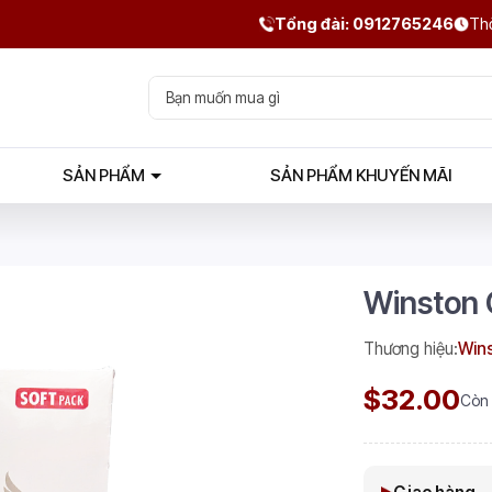
Tổng đài: 0912765246
Thờ
SẢN PHẨM
SẢN PHẨM KHUYẾN MÃI
Winston 
Thương hiệu:
Win
$32.00
Còn