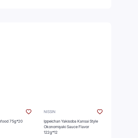
NISSIN
NISSIN
afood 75g*20
Ippeichan Yakisoba Kansai Style
Tonkotsu Ram
Okonomiyaki Sauce Flavor
122g*12