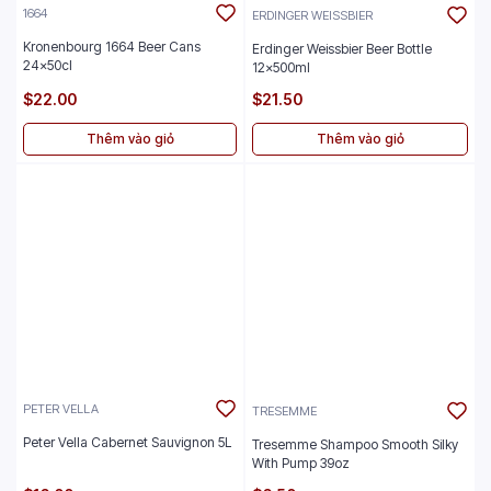
1664
ERDINGER WEISSBIER
Kronenbourg 1664 Beer Cans
Erdinger Weissbier Beer Bottle
24x50cl
12x500ml
$22.00
$21.50
Thêm vào giỏ
Thêm vào giỏ
PETER VELLA
TRESEMME
Peter Vella Cabernet Sauvignon 5L
Tresemme Shampoo Smooth Silky
With Pump 39oz