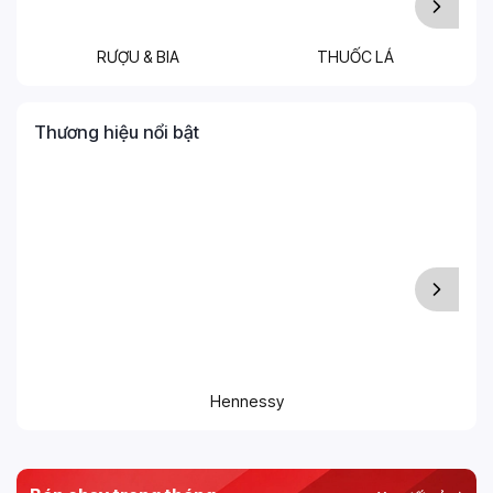
RƯỢU & BIA
THUỐC LÁ
T
Thương hiệu nổi bật
Hennessy