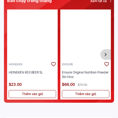
Bán chạy trong tháng
Xem tất cả
HEINEKEN
ENSURE
J
HEINEKEN KEG BEER 5L
Ensure Original Nutrition Powder
Je
(6x14oz
$23.00
$66.00
$
$70.00
Thêm vào giỏ
Thêm vào giỏ