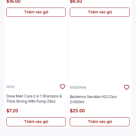
$16.00
$6.50
Thêm vào giỏ
Thêm vào giỏ
DOVE
BIODERMA
Dove Men Care 2 in 1 Shampoo &
Bioderma Sensibio H2O Duo
Thick Strong With Pump 28oz
2x500ml
$7.20
$25.00
Thêm vào giỏ
Thêm vào giỏ