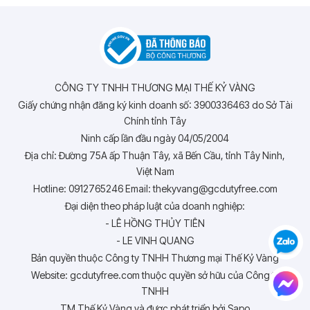
CÔNG TY TNHH THƯƠNG MẠI THẾ KỶ VÀNG
Giấy chứng nhận đăng ký kinh doanh số: 3900336463 do Sở Tài
Chính tỉnh Tây
Ninh cấp lần đầu ngày 04/05/2004
Địa chỉ: Đường 75A ấp Thuận Tây, xã Bến Cầu, tỉnh Tây Ninh,
Việt Nam
Hotline: 0912765246 Email: thekyvang@gcdutyfree.com
Đại diện theo pháp luật của doanh nghiệp:
- LÊ HỒNG THỦY TIÊN
- LE VINH QUANG
Bản quyền thuộc Công ty TNHH Thương mại Thế Kỷ Vàng
Website: gcdutyfree.com thuộc quyền sở hữu của Công ty
TNHH
TM Thế Kỷ Vàng và được phát triển bởi Sapo