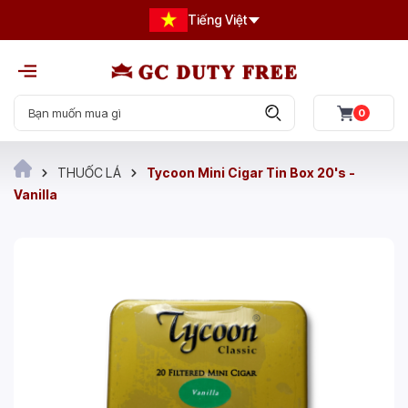
Tiếng Việt
0
THUỐC LÁ
Tycoon Mini Cigar Tin Box 20's -
Vanilla