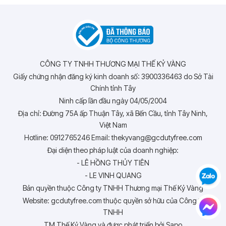
CÔNG TY TNHH THƯƠNG MẠI THẾ KỶ VÀNG
Giấy chứng nhận đăng ký kinh doanh số: 3900336463 do Sở Tài
Chính tỉnh Tây
Ninh cấp lần đầu ngày 04/05/2004
Địa chỉ: Đường 75A ấp Thuận Tây, xã Bến Cầu, tỉnh Tây Ninh,
Việt Nam
Hotline: 0912765246 Email: thekyvang@gcdutyfree.com
Đại diện theo pháp luật của doanh nghiệp:
- LÊ HỒNG THỦY TIÊN
- LE VINH QUANG
Bản quyền thuộc Công ty TNHH Thương mại Thế Kỷ Vàng
Website: gcdutyfree.com thuộc quyền sở hữu của Công ty
TNHH
TM Thế Kỷ Vàng và được phát triển bởi Sapo