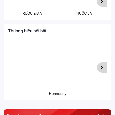
RƯỢU & BIA
THUỐC LÁ
T
Thương hiệu nổi bật
Hennessy