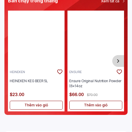
Bán chạy trong tháng
Xem tất cả
HEINEKEN
ENSURE
J
HEINEKEN KEG BEER 5L
Ensure Original Nutrition Powder
Je
(6x14oz
$23.00
$66.00
$
$70.00
Thêm vào giỏ
Thêm vào giỏ