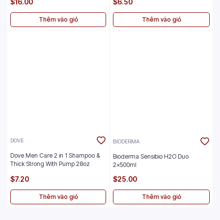
$16.00
$6.50
Thêm vào giỏ
Thêm vào giỏ
DOVE
BIODERMA
Dove Men Care 2 in 1 Shampoo &
Bioderma Sensibio H2O Duo
Thick Strong With Pump 28oz
2x500ml
$7.20
$25.00
Thêm vào giỏ
Thêm vào giỏ