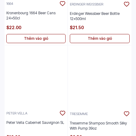
1664
ERDINGER WEISSBIER
Kronenbourg 1664 Beer Cans
Erdinger Weissbier Beer Bottle
24x50cl
12x500ml
$22.00
$21.50
Thêm vào giỏ
Thêm vào giỏ
PETER VELLA
TRESEMME
Peter Vella Cabernet Sauvignon 5L
Tresemme Shampoo Smooth Silky
With Pump 39oz