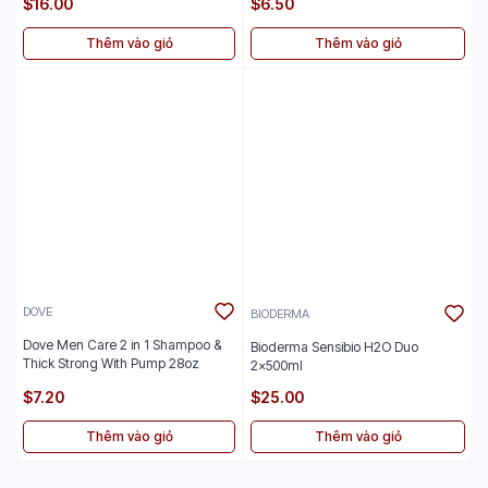
$16.00
$6.50
Thêm vào giỏ
Thêm vào giỏ
DOVE
BIODERMA
Dove Men Care 2 in 1 Shampoo &
Bioderma Sensibio H2O Duo
Thick Strong With Pump 28oz
2x500ml
$7.20
$25.00
Thêm vào giỏ
Thêm vào giỏ