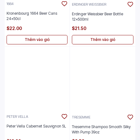
1664
ERDINGER WEISSBIER
Kronenbourg 1664 Beer Cans
Erdinger Weissbier Beer Bottle
24x50cl
12x500ml
$22.00
$21.50
Thêm vào giỏ
Thêm vào giỏ
PETER VELLA
TRESEMME
Peter Vella Cabernet Sauvignon 5L
Tresemme Shampoo Smooth Silky
With Pump 39oz