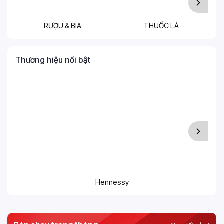
RƯỢU & BIA
THUỐC LÁ
T
Thương hiệu nổi bật
Hennessy