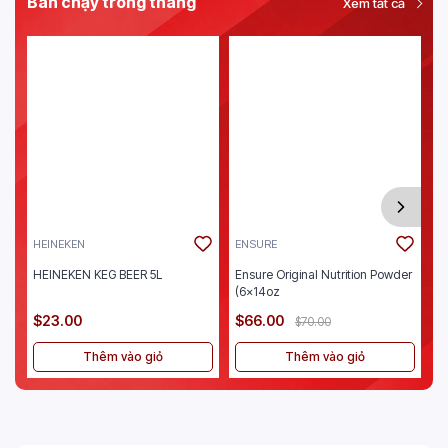
Bán chạy trong tháng
Xem tất cả
HEINEKEN
ENSURE
J
HEINEKEN KEG BEER 5L
Ensure Original Nutrition Powder
Je
(6x14oz
$23.00
$66.00
$
$70.00
Thêm vào giỏ
Thêm vào giỏ