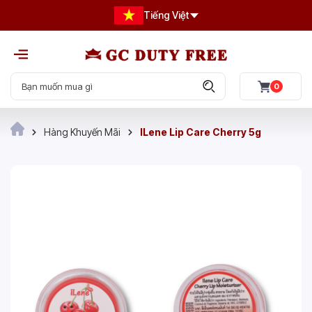
Tiếng Việt
0
Hàng Khuyến Mãi
ILene Lip Care Cherry 5g