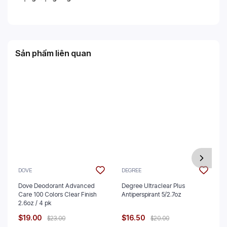
Sản phẩm liên quan
DOVE
DEGREE
Dove Deodorant Advanced
Degree Ultraclear Plus
Care 100 Colors Clear Finish
Antiperspirant 5/2.7oz
2.6oz / 4 pk
$19.00
$16.50
$23.00
$20.00