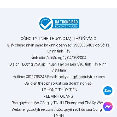
CÔNG TY TNHH THƯƠNG MẠI THẾ KỶ VÀNG
Giấy chứng nhận đăng ký kinh doanh số: 3900336463 do Sở Tài
Chính tỉnh Tây
Ninh cấp lần đầu ngày 04/05/2004
Địa chỉ: Đường 75A ấp Thuận Tây, xã Bến Cầu, tỉnh Tây Ninh,
Việt Nam
Hotline: 0912765246 Email: thekyvang@gcdutyfree.com
Đại diện theo pháp luật của doanh nghiệp:
- LÊ HỒNG THỦY TIÊN
- LE VINH QUANG
Bản quyền thuộc Công ty TNHH Thương mại Thế Kỷ Vàng
Website: gcdutyfree.com thuộc quyền sở hữu của Công ty
TNHH