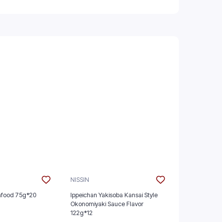
NISSIN
NISSIN
afood 75g*20
Ippeichan Yakisoba Kansai Style
Tonkotsu Ram
Okonomiyaki Sauce Flavor
122g*12