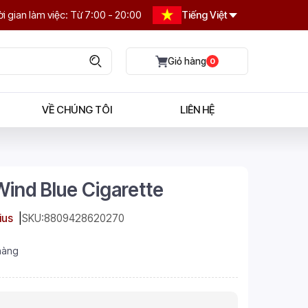
i gian làm việc: Từ 7:00 - 20:00
Tiếng Việt
0
VỀ CHÚNG TÔI
LIÊN HỆ
ind Blue Cigarette
ius
SKU:
8809428620270
hàng