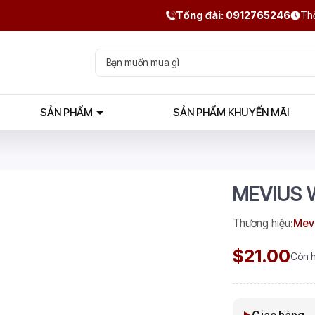
Tổng đài: 0912765246
Thờ
SẢN PHẨM
SẢN PHẨM KHUYẾN MÃI
MEVIUS W
Thương hiệu:
Mev
$21.00
Còn 