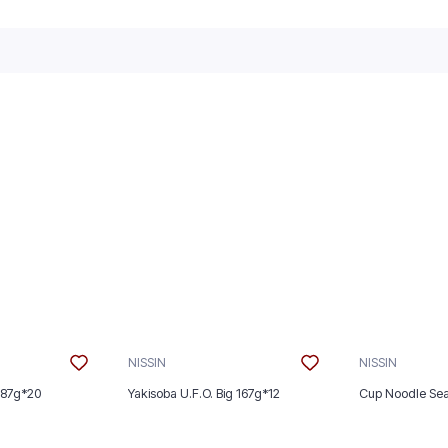
NISSIN
NISSIN
 87g*20
Yakisoba U.F.O. Big 167g*12
Cup Noodle Se