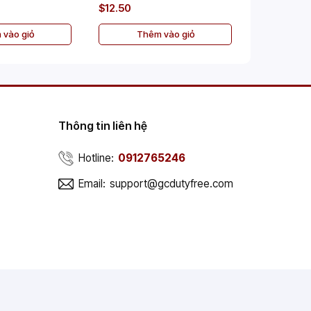
$12.50
$47.00
 vào giỏ
Thêm vào giỏ
Th
Thông tin liên hệ
Hotline:
0912765246
Email:
support@gcdutyfree.com