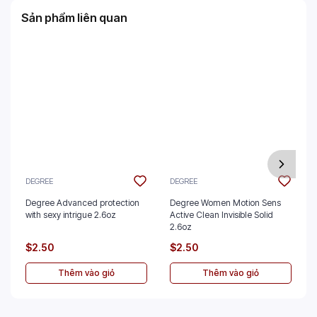
Sản phẩm liên quan
DEGREE
DEGREE
Degree Advanced protection
Degree Women Motion Sens
with sexy intrigue 2.6oz
Active Clean Invisible Solid
2.6oz
$2.50
$2.50
Thêm vào giỏ
Thêm vào giỏ