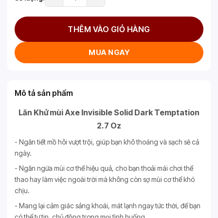
THÊM VÀO GIỎ HÀNG
MUA NGAY
Mô tả sản phẩm
Lăn Khử mùi Axe Invisible Solid Dark Temptation
2.7 Oz
- Ngăn tiết mồ hôi vượt trội, giúp bạn khô thoáng và sạch sẽ cả
ngày.
- Ngăn ngừa mùi cơ thể hiệu quả, cho bạn thoải mái chơi thể
thao hay làm việc ngoài trời mà không còn sợ mùi cơ thể khó
chịu.
- Mang lại cảm giác sảng khoái, mát lạnh ngay tức thời, để bạn
có thể tự tin, chủ động trong mọi tình huống.