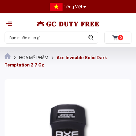
Tiếng Việt
0
HOÁ MỸ PHẨM
Axe Invisible Solid Dark
Temptation 2.7 Oz