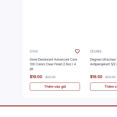
DOVE
DEGREE
Dove Deodorant Advanced Care
Degree Ultraclear 
100 Colors Clear Finish 2.6oz / 4
Antiperspira
pk
$19.00
$16.50
$23.00
$20.00
Thêm vào giỏ
Thêm và