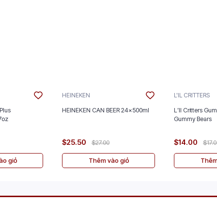
HEINEKEN
L'IL CRITTERS
Plus
HEINEKEN CAN BEER 24x500ml
L’Il Critters Gu
nt 5/2.7oz
Gummy Bears
$25.50
$14.00
$27.00
$17.
o giỏ
Thêm vào giỏ
Thêm