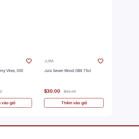
JURA
GLENMORAN
mmy Vites, 300
Jura Seven Wood GBX 75cl
Glenmorangie
GBX 70cl
$30.00
$50.00
00
$42.00
$
 vào giỏ
Thêm vào giỏ
Th