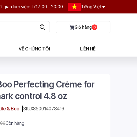
i gian làm việc: Từ 7:00 - 20:00
Tiếng Việt
0
VỀ CHÚNG TÔI
LIÊN HỆ
oo Perfecting Crème for
ark control 4.8 oz
le & Boo
SKU:
850014078416
.00
Còn hàng