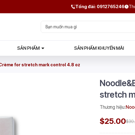
Tổng đài: 0912765246
Thờ
SẢN PHẨM
SẢN PHẨM KHUYẾN MÃI
rème for stretch mark control 4.8 oz
Noodle&B
stretch m
Thương hiệu:
Nood
$25.00
$30