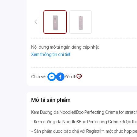
Nội dung mô tả ngắn đang cập nhật
Xem thông tin chi tiết
Chia sẻ:
Yêu thích
Mô tả sản phẩm
Kem Dưỡng da Noodle&Boo Perfecting Crème for stretch
- Kem dưỡng da Noodle&Boo Perfecting Crème được thiết 
- Sản phẩm được bào chế với Registril™, một phức hợp pe