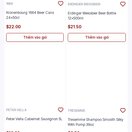
1664
ERDINGER WEISSBIER
Kronenbourg 1664 Beer Cans
Erdinger Weissbier Beer Bottle
24x50cl
12x500ml
$22.00
$21.50
Thêm vào giỏ
Thêm vào giỏ
PETER VELLA
TRESEMME
Peter Vella Cabernet Sauvignon 5L
Tresemme Shampoo Smooth Silky
With Pump 39oz