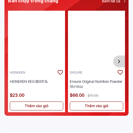
Bán chạy trong tháng
Xem tất cả
HEINEKEN
ENSURE
J
HEINEKEN KEG BEER 5L
Ensure Original Nutrition Powder
Je
(6x14oz
$23.00
$66.00
$
$70.00
Thêm vào giỏ
Thêm vào giỏ