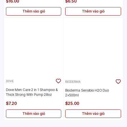
$16.00
$6.50
Thêm vào giỏ
Thêm vào giỏ
DOVE
BIODERMA
Dove Men Care 2 in 1 Shampoo &
Bioderma Sensibio H2O Duo
Thick Strong With Pump 28oz
2x500ml
$7.20
$25.00
Thêm vào giỏ
Thêm vào giỏ