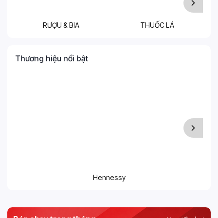
RƯỢU & BIA
THUỐC LÁ
T
Thương hiệu nổi bật
Hennessy