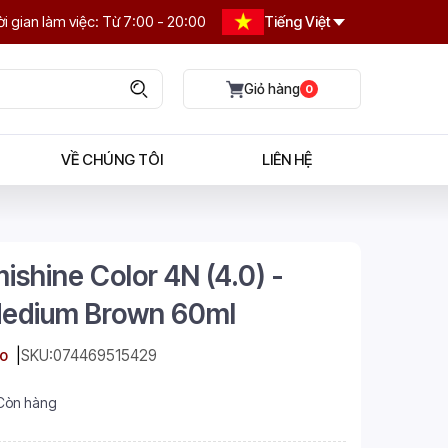
i gian làm việc: Từ 7:00 - 20:00
Tiếng Việt
0
VỀ CHÚNG TÔI
LIÊN HỆ
ishine Color 4N (4.0) -
Medium Brown 60ml
o
SKU:
074469515429
Còn hàng