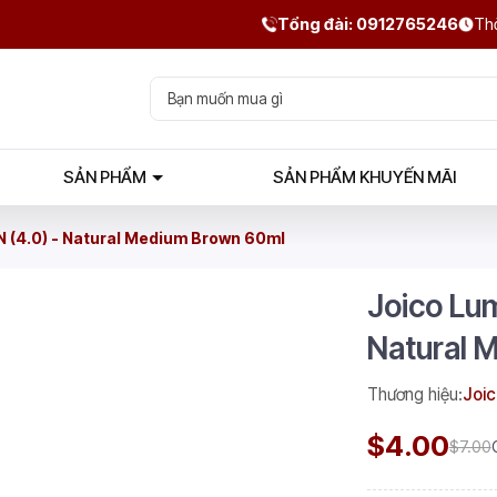
Tổng đài: 0912765246
Thờ
SẢN PHẨM
SẢN PHẨM KHUYẾN MÃI
N (4.0) - Natural Medium Brown 60ml
Joico Lum
Natural 
Thương hiệu:
Joic
$4.00
$7.00