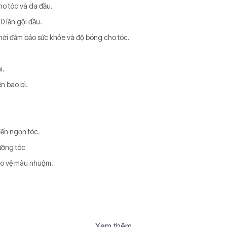
o tóc và da đầu.
0 lần gội đầu.
hời đảm bảo sức khỏe và độ bóng cho tóc.
i.
n bao bì.
ến ngọn tóc.
ưỡng tóc
bảo vệ màu nhuộm.
Xem thêm