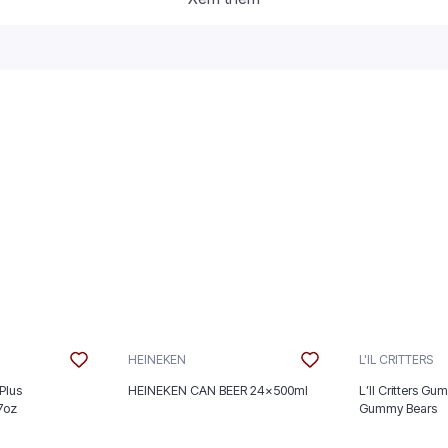
HEINEKEN
L'IL CRITTERS
Plus
HEINEKEN CAN BEER 24x500ml
L’Il Critters Gu
nt 5/2.7oz
Gummy Bears