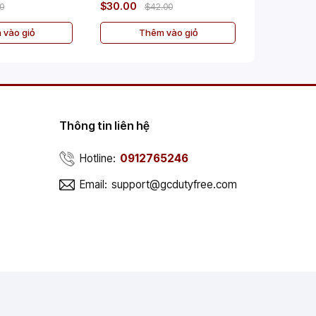
$30.00
$50.00
00
$42.00
$
 vào giỏ
Thêm vào giỏ
Th
Thông tin liên hệ
Hotline:
0912765246
Email:
support@gcdutyfree.com