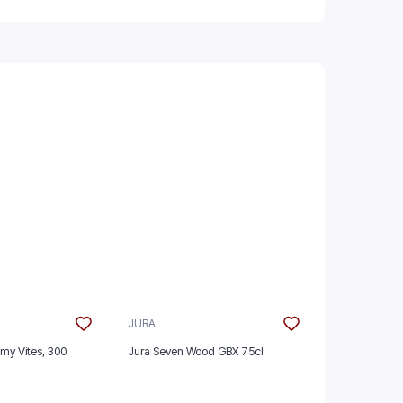
JURA
GLENMORAN
mmy Vites, 300
Jura Seven Wood GBX 75cl
Glenmorangie
GBX 70cl