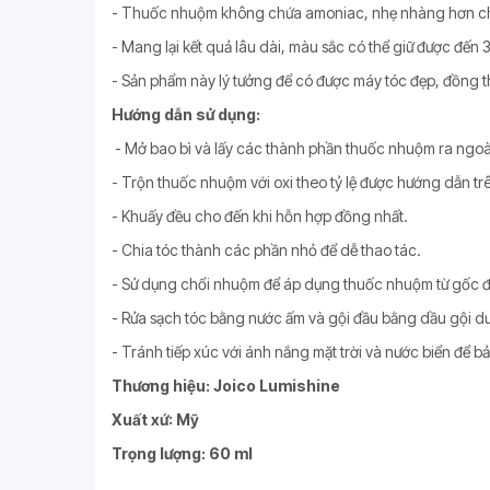
- Thuốc nhuộm không chứa amoniac, nhẹ nhàng hơn ch
- Mang lại kết quả lâu dài, màu sắc có thể giữ được đến 3
- Sản phẩm này lý tưởng để có được máy tóc đẹp, đồng t
Hướng dẫn sử dụng:
- Mở bao bì và lấy các thành phần thuốc nhuộm ra ngoà
- Trộn thuốc nhuộm với oxi theo tỷ lệ được hướng dẫn trê
- Khuấy đều cho đến khi hỗn hợp đồng nhất.
- Chia tóc thành các phần nhỏ để dễ thao tác.
- Sử dụng chổi nhuộm để áp dụng thuốc nhuộm từ gốc đ
- Rửa sạch tóc bằng nước ấm và gội đầu bằng dầu gội d
- Tránh tiếp xúc với ánh nắng mặt trời và nước biển để 
Thương hiệu: Joico Lumishine
Xuất xứ: Mỹ
Trọng lượng: 60 ml