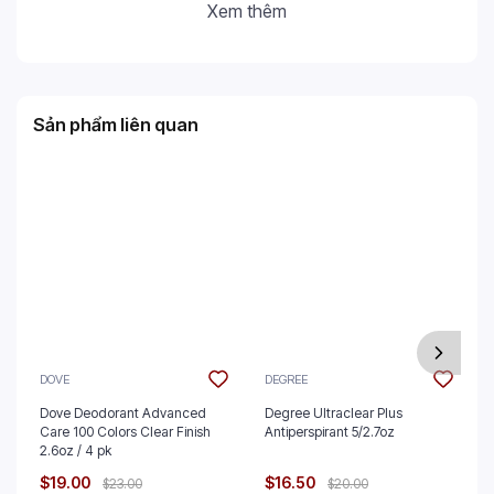
Xem thêm
Sản phẩm liên quan
DOVE
DEGREE
Dove Deodorant Advanced
Degree Ultraclear Plus
Care 100 Colors Clear Finish
Antiperspirant 5/2.7oz
2.6oz / 4 pk
$19.00
$16.50
$23.00
$20.00