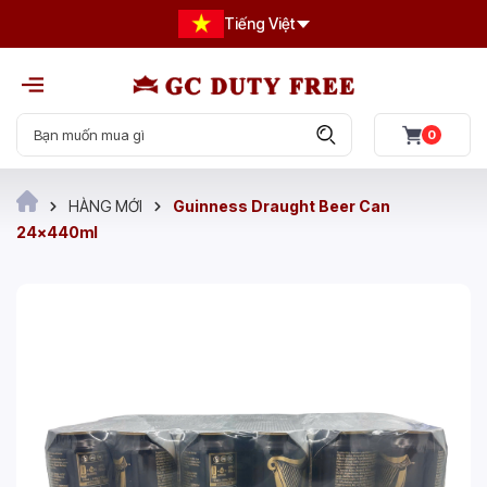
Tiếng Việt
0
HÀNG MỚI
Guinness Draught Beer Can
24x440ml