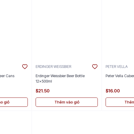
ERDINGER WEISSBIER
PETER VELLA
eer Cans
Erdinger Weissbier Beer Bottle
Peter Vella Cabe
12x500ml
$21.50
$16.00
o giỏ
Thêm vào giỏ
Thêm