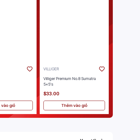
VILLIGER
ENSURE
Villiger Premium No.8 Sumatra
Ensure Origina
5x5's
Vanilla 30/8oz
$33.00
$40.00
vào giỏ
Thêm vào giỏ
Thê