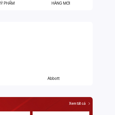
MỸ PHẨM
HÀNG MỚI
Abbott
Xem tất cả