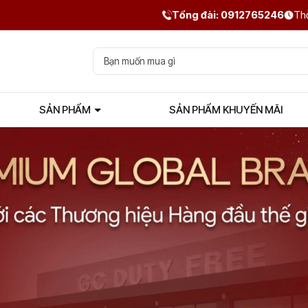
Tổng đài: 0912765246
Thờ
SẢN PHẨM
SẢN PHẨM KHUYẾN MÃI