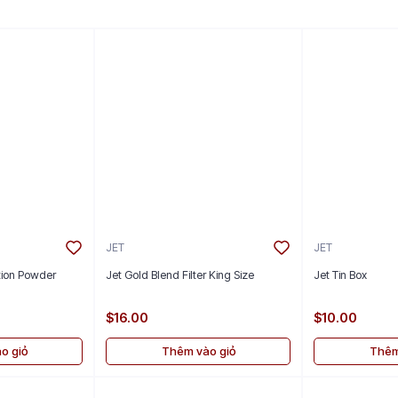
JET
JET
ition Powder
Jet Gold Blend Filter King Size
Jet Tin Box
$16.00
$10.00
o giỏ
Thêm vào giỏ
Thêm