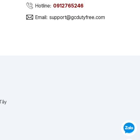
Hotline:
0912765246
Email:
support@gcdutyfree.com
 Tây