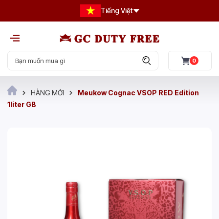
Tiếng Việt
0
HÀNG MỚI
Meukow Cognac VSOP RED Edition
1liter GB