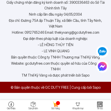
Giấy chứng nhận đăng ký kinh doanh số: 3900336463 do Sở Tài
Chính tỉnh Tây
Ninh cấp lần đầu ngày 04/05/2004
Địa chỉ: Đường 75A ấp Thuận Tây, xã Bến Cầu, tỉnh Tây Ninh,
Việt Nam
Hotline: 0912765246 Email: thekyvang@gcdutyfree.com
Đại diện theo pháp luật của doanh nghiệp:
- LÊ HỒNG THỦY TIÊN
- LE VINH QUANG
Bản quyền thuộc Công ty TNHH Thương mại Thế Kỷ Vàng
Website: gcdutyfree.com thuộc quyền sở hữu của Công ty
TNHH
TM Thế Kỷ Vàng và được phát triển bởi Sapo
© Bản quyền thuộc về GC DUTY FREE
|
Cung cấp bởi
Sapo
Giới thiệu
Sản phẩm
Giỏ hàng
Khuyến mại
Tin tức