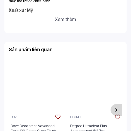
thay thế thuốc chữa bệnh.
Xuất xứ : Mỹ
Xem thêm
Sản phẩm liên quan
DOVE
DEGREE
Dove Deodorant Advanced
Degree Ultraclear Plus
Care 100 Colors Clear Finish
Antiperspirant 5/2.7oz