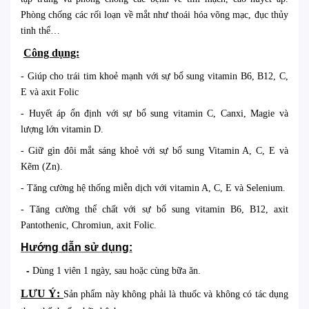
Phòng chống các rối loạn về mắt như thoái hóa võng mạc, đục thủy
tinh thể…
Công dụng:
- Giúp cho trái tim khoẻ mạnh với sự bổ sung vitamin B6, B12, C,
E và axit Folic
- Huyết áp ổn định với sự bổ sung vitamin C, Canxi, Magie và
lượng lớn vitamin D.
- Giữ gìn đôi mắt sáng khoẻ với sự bổ sung Vitamin A, C, E và
Kẽm (Zn).
- Tăng cường hệ thống miễn dịch với vitamin A, C, E và Selenium.
- Tăng cường thể chất với sự bổ sung vitamin B6, B12, axit
Pantothenic, Chromiun, axit Folic.
Hướng dẫn sử dụng:
-
Dùng 1 viên 1 ngày, sau hoặc cùng bữa ăn.
LƯU Ý:
Sản phẩm này không phải là thuốc và không có tác dụng