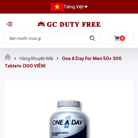
Tiếng Việt
0
Hàng Khuyến Mãi
One A Day For Men 50+ 300
Tablets (300 VIÊN)