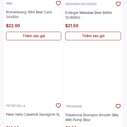
1664
ERDINGER WEISSBIER
Kronenbourg 1664 Beer Cans
Erdinger Weissbier Beer Bottle
24x50cl
12x500ml
$22.00
$21.50
Thêm vào giỏ
Thêm vào giỏ
PETER VELLA
TRESEMME
Peter Vella Cabernet Sauvignon 5L
Tresemme Shampoo Smooth Silky
With Pump 39oz