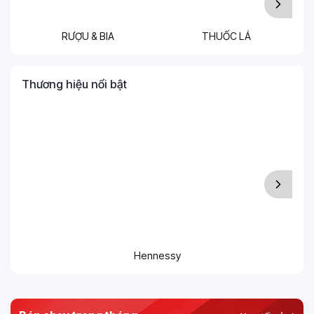
RƯỢU & BIA
THUỐC LÁ
T
Thương hiệu nổi bật
Hennessy