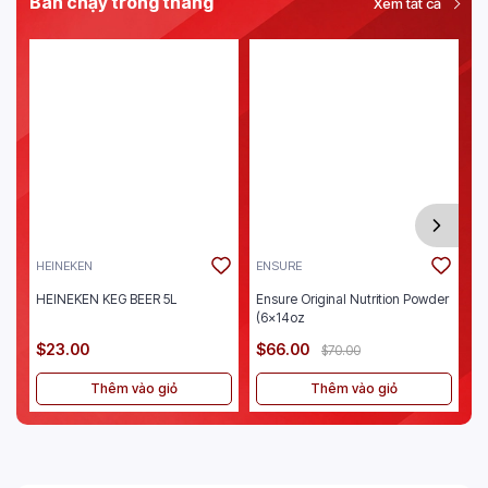
Bán chạy trong tháng
Xem tất cả
HEINEKEN
ENSURE
J
HEINEKEN KEG BEER 5L
Ensure Original Nutrition Powder
Je
(6x14oz
$23.00
$66.00
$
$70.00
Thêm vào giỏ
Thêm vào giỏ