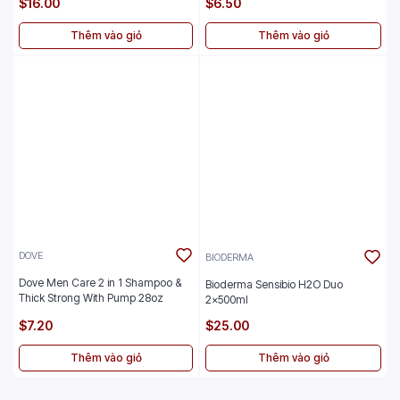
$16.00
$6.50
Thêm vào giỏ
Thêm vào giỏ
DOVE
BIODERMA
Dove Men Care 2 in 1 Shampoo &
Bioderma Sensibio H2O Duo
Thick Strong With Pump 28oz
2x500ml
$7.20
$25.00
Thêm vào giỏ
Thêm vào giỏ