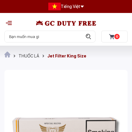
Tiếng Việt
0
THUỐC LÁ
Jet Filter King Size