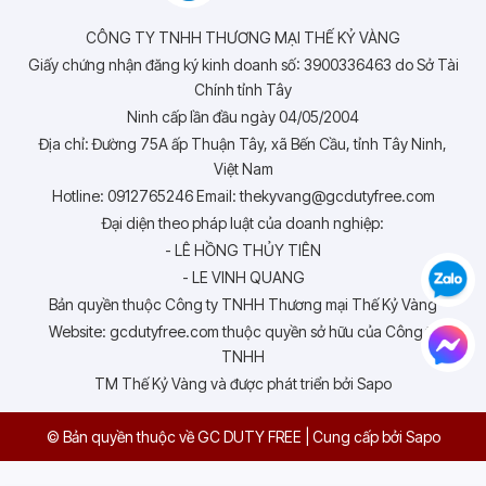
CÔNG TY TNHH THƯƠNG MẠI THẾ KỶ VÀNG
Giấy chứng nhận đăng ký kinh doanh số: 3900336463 do Sở Tài
Chính tỉnh Tây
Ninh cấp lần đầu ngày 04/05/2004
Địa chỉ: Đường 75A ấp Thuận Tây, xã Bến Cầu, tỉnh Tây Ninh,
Việt Nam
Hotline: 0912765246 Email: thekyvang@gcdutyfree.com
Đại diện theo pháp luật của doanh nghiệp:
- LÊ HỒNG THỦY TIÊN
- LE VINH QUANG
Bản quyền thuộc Công ty TNHH Thương mại Thế Kỷ Vàng
Website: gcdutyfree.com thuộc quyền sở hữu của Công ty
TNHH
TM Thế Kỷ Vàng và được phát triển bởi Sapo
© Bản quyền thuộc về GC DUTY FREE
|
Cung cấp bởi
Sapo