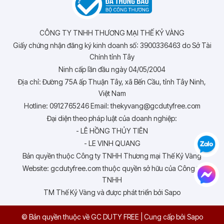
CÔNG TY TNHH THƯƠNG MẠI THẾ KỶ VÀNG
Giấy chứng nhận đăng ký kinh doanh số: 3900336463 do Sở Tài
Chính tỉnh Tây
Ninh cấp lần đầu ngày 04/05/2004
Địa chỉ: Đường 75A ấp Thuận Tây, xã Bến Cầu, tỉnh Tây Ninh,
Việt Nam
Hotline: 0912765246 Email: thekyvang@gcdutyfree.com
Đại diện theo pháp luật của doanh nghiệp:
- LÊ HỒNG THỦY TIÊN
- LE VINH QUANG
Bản quyền thuộc Công ty TNHH Thương mại Thế Kỷ Vàng
Website: gcdutyfree.com thuộc quyền sở hữu của Công ty
TNHH
TM Thế Kỷ Vàng và được phát triển bởi Sapo
© Bản quyền thuộc về GC DUTY FREE
|
Cung cấp bởi
Sapo