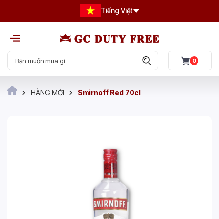
Tiếng Việt
0
HÀNG MỚI
Smirnoff Red 70cl