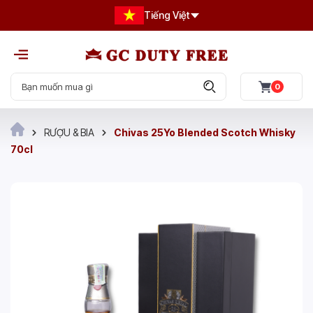
Tiếng Việt
0
RƯỢU & BIA
Chivas 25Yo Blended Scotch Whisky
70cl