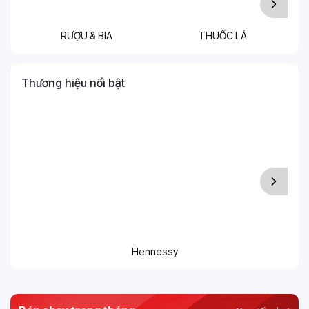
RƯỢU & BIA
THUỐC LÁ
T
Thương hiệu nổi bật
Hennessy