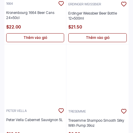
1664
ERDINGER WEISSBIER
Kronenbourg 1664 Beer Cans
Erdinger Weissbier Beer Bottle
24x50cl
12x500ml
$22.00
$21.50
Thêm vào giỏ
Thêm vào giỏ
PETER VELLA
TRESEMME
Peter Vella Cabernet Sauvignon 5L
Tresemme Shampoo Smooth Silky
With Pump 39oz