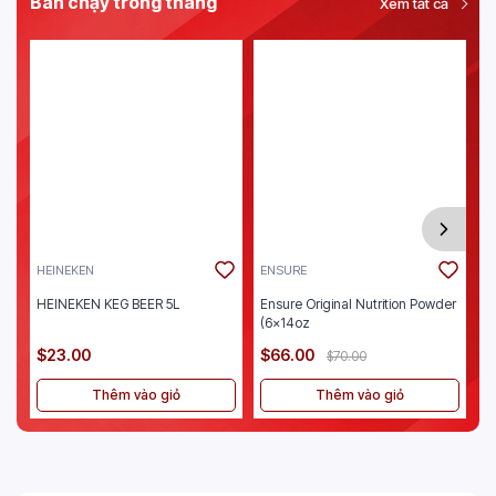
Bán chạy trong tháng
Xem tất cả
HEINEKEN
ENSURE
J
HEINEKEN KEG BEER 5L
Ensure Original Nutrition Powder
Je
(6x14oz
$23.00
$66.00
$
$70.00
Thêm vào giỏ
Thêm vào giỏ