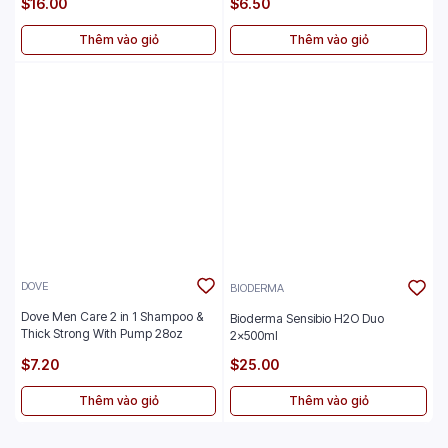
$16.00
$6.50
Thêm vào giỏ
Thêm vào giỏ
DOVE
BIODERMA
Dove Men Care 2 in 1 Shampoo &
Bioderma Sensibio H2O Duo
Thick Strong With Pump 28oz
2x500ml
$7.20
$25.00
Thêm vào giỏ
Thêm vào giỏ