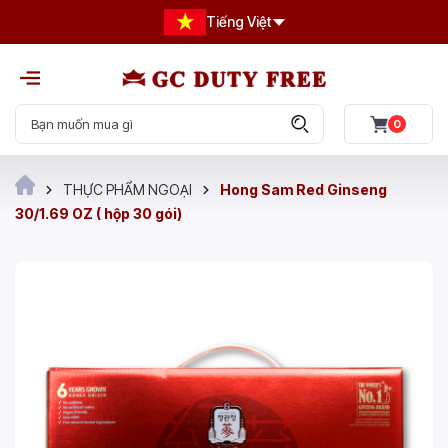
Tiếng Việt
0
THỰC PHẨM NGOẠI
Hong Sam Red Ginseng
30/1.69 OZ ( hộp 30 gói)