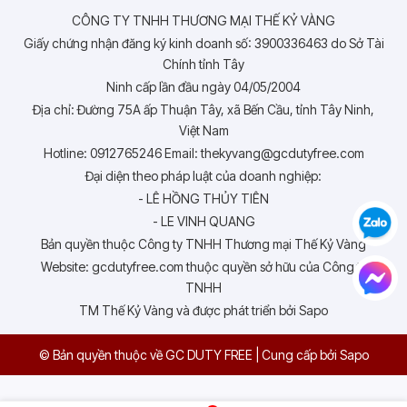
CÔNG TY TNHH THƯƠNG MẠI THẾ KỶ VÀNG
Giấy chứng nhận đăng ký kinh doanh số: 3900336463 do Sở Tài
Chính tỉnh Tây
Ninh cấp lần đầu ngày 04/05/2004
Địa chỉ: Đường 75A ấp Thuận Tây, xã Bến Cầu, tỉnh Tây Ninh,
Việt Nam
Hotline: 0912765246 Email: thekyvang@gcdutyfree.com
Đại diện theo pháp luật của doanh nghiệp:
- LÊ HỒNG THỦY TIÊN
- LE VINH QUANG
Bản quyền thuộc Công ty TNHH Thương mại Thế Kỷ Vàng
Website: gcdutyfree.com thuộc quyền sở hữu của Công ty
TNHH
TM Thế Kỷ Vàng và được phát triển bởi Sapo
© Bản quyền thuộc về GC DUTY FREE
|
Cung cấp bởi
Sapo