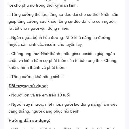
lợi cho phụ nữ trong thời kỳ mãn kinh
.
- Tăng cường thể lực, tăng sự dẻo dai cho cơ thể
.
Nhân sâm
giúp tăng cường sức khỏe, tăng sự dẻo dai cho con người,
rất tốt cho người vận động nhiều.
- Ngăn ngừa bệnh tiểu đường
.
Nhờ khả năng hạ đường
huyết, sản sinh các insulin cho tuyến
tụy.
- Chống ung thư: Nhờ thành phần ginsenosides giúp ngăn
chặn và kiềm hãm sự phát triển của tế bào ung thư. Chống
khối u hình thành và phát triển
.
- Tăng cường khả năng sinh lí.
Đối tượng sử dụng:
- Người lớn và trẻ em trên 10 tuổi
- Người suy nhược, mệt mỏi, người lao động nặng, làm việc
căng thẳng, người đang phục hồi bệnh.
Hướng dẫn sử dụng
: