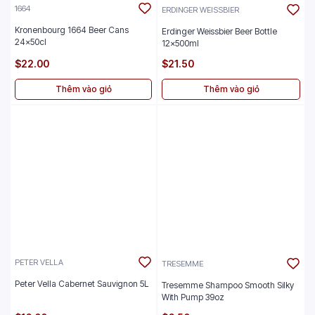
1664
ERDINGER WEISSBIER
Kronenbourg 1664 Beer Cans
Erdinger Weissbier Beer Bottle
24x50cl
12x500ml
$22.00
$21.50
Thêm vào giỏ
Thêm vào giỏ
PETER VELLA
TRESEMME
Peter Vella Cabernet Sauvignon 5L
Tresemme Shampoo Smooth Silky
With Pump 39oz