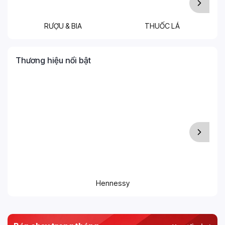
RƯỢU & BIA
THUỐC LÁ
T
Thương hiệu nổi bật
Hennessy