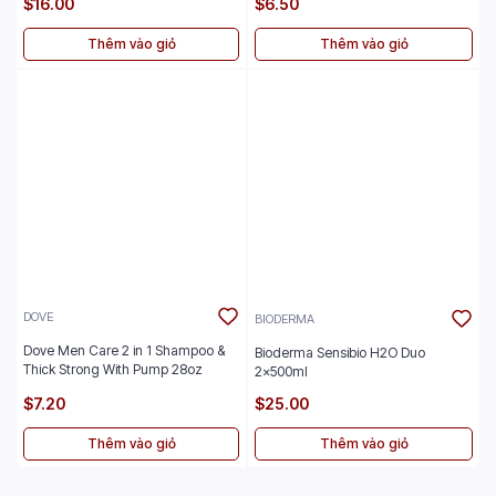
$16.00
$6.50
Thêm vào giỏ
Thêm vào giỏ
DOVE
BIODERMA
Dove Men Care 2 in 1 Shampoo &
Bioderma Sensibio H2O Duo
Thick Strong With Pump 28oz
2x500ml
$7.20
$25.00
Thêm vào giỏ
Thêm vào giỏ