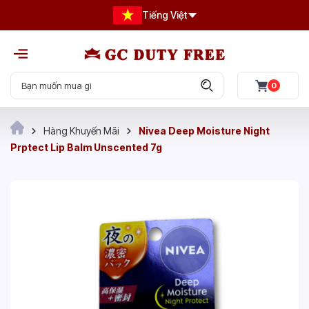
Tiếng Việt
0
Hàng Khuyến Mãi
Nivea Deep Moisture Night
Prptect Lip Balm Unscented 7g