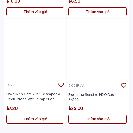
$16.00
$6.50
Thêm vào giỏ
Thêm vào giỏ
DOVE
BIODERMA
Dove Men Care 2 in 1 Shampoo &
Bioderma Sensibio H2O Duo
Thick Strong With Pump 28oz
2x500ml
$7.20
$25.00
Thêm vào giỏ
Thêm vào giỏ