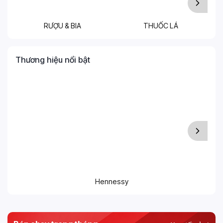
RƯỢU & BIA
THUỐC LÁ
T
Thương hiệu nổi bật
Hennessy