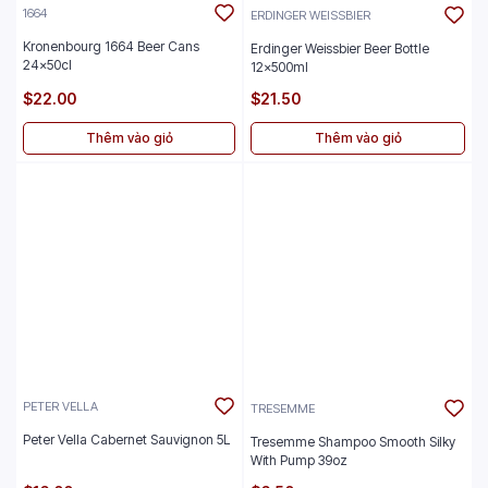
1664
ERDINGER WEISSBIER
Kronenbourg 1664 Beer Cans
Erdinger Weissbier Beer Bottle
24x50cl
12x500ml
$22.00
$21.50
Thêm vào giỏ
Thêm vào giỏ
PETER VELLA
TRESEMME
Peter Vella Cabernet Sauvignon 5L
Tresemme Shampoo Smooth Silky
With Pump 39oz