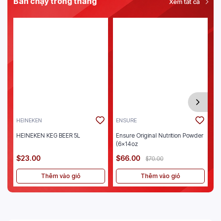
Bán chạy trong tháng
Xem tất cả
HEINEKEN
ENSURE
J
HEINEKEN KEG BEER 5L
Ensure Original Nutrition Powder
Je
(6x14oz
$23.00
$66.00
$
$70.00
Thêm vào giỏ
Thêm vào giỏ