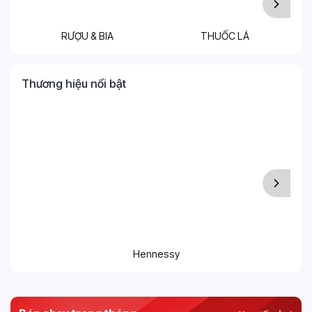
RƯỢU & BIA
THUỐC LÁ
T
Thương hiệu nổi bật
Hennessy