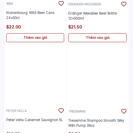
1664
ERDINGER WEISSBIER
Kronenbourg 1664 Beer Cans
Erdinger Weissbier Beer Bottle
24x50cl
12x500ml
$22.00
$21.50
Thêm vào giỏ
Thêm vào giỏ
PETER VELLA
TRESEMME
Peter Vella Cabernet Sauvignon 5L
Tresemme Shampoo Smooth Silky
With Pump 39oz