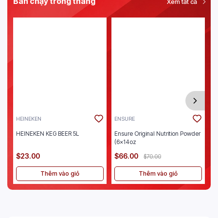
Bán chạy trong tháng
Xem tất cả
HEINEKEN
ENSURE
J
HEINEKEN KEG BEER 5L
Ensure Original Nutrition Powder
Je
(6x14oz
$23.00
$66.00
$
$70.00
Thêm vào giỏ
Thêm vào giỏ