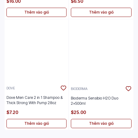
$16.00
$6.50
Thêm vào giỏ
Thêm vào giỏ
DOVE
BIODERMA
Dove Men Care 2 in 1 Shampoo &
Bioderma Sensibio H2O Duo
Thick Strong With Pump 28oz
2x500ml
$7.20
$25.00
Thêm vào giỏ
Thêm vào giỏ