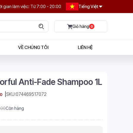
i gian làm việc: Từ 7:00 - 20:00
Tiếng Việt
0
VỀ CHÚNG TÔI
LIÊN HỆ
lorful Anti-Fade Shampoo 1L
o
SKU:
074469517072
.00
Còn hàng