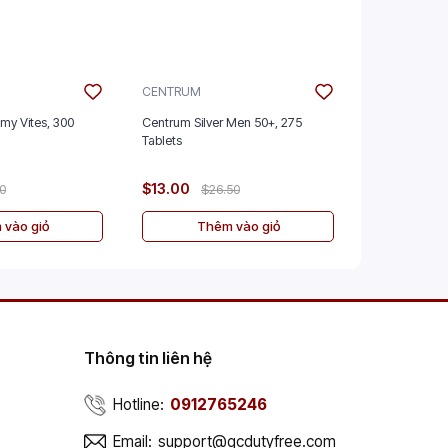
CENTRUM
JURA
mmy Vites, 300
Centrum Silver Men 50+, 275
Jura Seven 
Tablets
$13.00
$30.00
00
$26.50
$
 vào giỏ
Thêm vào giỏ
Th
Thông tin liên hệ
Hotline:
0912765246
Email:
support@gcdutyfree.com