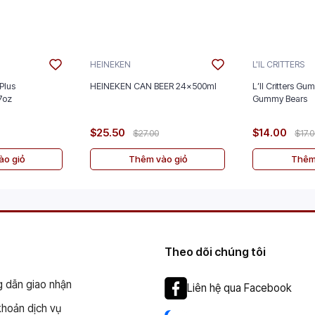
HEINEKEN
L'IL CRITTERS
Plus
HEINEKEN CAN BEER 24x500ml
L’Il Critters Gu
nt 5/2.7oz
Gummy Bears
$25.50
$14.00
$27.00
$17.
o giỏ
Thêm vào giỏ
Thêm
Theo dõi chúng tôi
 dẫn giao nhận
Liên hệ qua Facebook
khoản dịch vụ