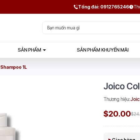
Tổng đài: 0912765246
Thờ
SẢN PHẨM
SẢN PHẨM KHUYẾN MÃI
e Shampoo 1L
Joico Co
Thương hiệu:
Joic
$20.00
$24