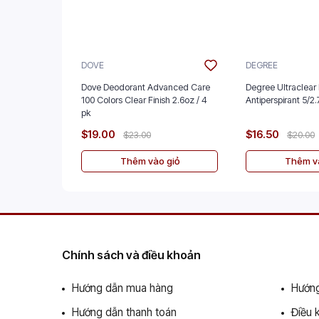
DOVE
DEGREE
Dove Deodorant Advanced Care
Degree Ultraclear 
100 Colors Clear Finish 2.6oz / 4
Antiperspira
pk
$19.00
$16.50
$23.00
$20.00
Thêm vào giỏ
Thêm và
Chính sách và điều khoản
Hướng dẫn mua hàng
Hướng
Hướng dẫn thanh toán
Điều 