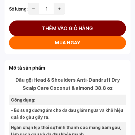
Số lượng:
THÊM VÀO GIỎ HÀNG
MUA NGAY
Mô tả sản phẩm
Dầu gội Head & Shoulders Anti-Dandruff Dry
Scalp Care Coconut & almond 38.8 oz
Công dụng:
- Bổ sung dưỡng ẩm cho da đầu giảm ngứa và khô hiệu
quả do gàu gây ra.
Ngăn chặn kịp thời sự hình thành các mảng bám gàu,
làm sạch gàu và da đầu khỏe mạnh.