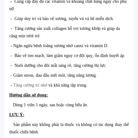
-
Cung cấp đầy đủ các vitamin và khoáng chất hàng ngày cho phụ
nữ
.
-
Giúp duy trì và bảo vệ xương, tuyến vú và hệ miễn dịch
.
-
Tăng cường sản xuất collagen
hỗ trợ xương khớp và giúp da
căng mịn tươi trẻ
.
-
Ngăn ngừa bệnh loãng xương nhờ canxi và vitamin D
.
-
Bảo vệ tim mạch, làm giảm nguy cơ đột quỵ, ổn định huyết áp
.
-
Nuôi dưỡng cho đôi mắt sáng rõ, tăng cường thị lực
.
-
Giảm stress, đau đầu mệt mỏi, tăng năng lượng
.
-
Tăng cường trí nhớ
và khả năng tập trung
.
Hướng dẫn sử dụng:
Dùng 1 viên 1 ngày, sau hoặc cùng bữa ăn.
LƯU Ý:
Sản phẩm này không phải là thuốc và không có tác dụng thay thế
thuốc chữa bệnh.