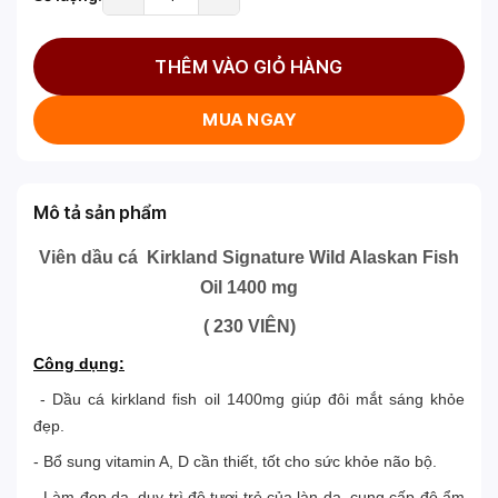
THÊM VÀO GIỎ HÀNG
MUA NGAY
Mô tả sản phẩm
Viên dầu cá Kirkland Signature Wild Alaskan Fish
Oil 1400 mg
( 230 VIÊN)
Công dụng:
-
Dầu cá kirkland fish oil 1400mg giúp đôi mắt sáng khỏe
đẹp
.
- Bổ sung vitamin A, D cần thiết, tốt cho sức khỏe não bộ
.
- Làm đẹp da, duy trì độ tươi trẻ của làn da, cung cấp độ ẩm