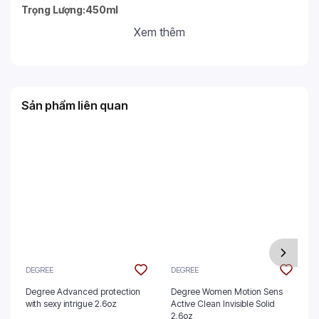
Trọng Lượng:450ml
Xem thêm
Sản phẩm liên quan
DEGREE
DEGREE
Degree Advanced protection
Degree Women Motion Sens
with sexy intrigue 2.6oz
Active Clean Invisible Solid
2.6oz