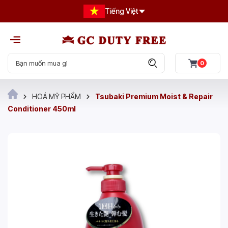
Tiếng Việt
0
HOÁ MỸ PHẨM
Tsubaki Premium Moist & Repair
Conditioner 450ml