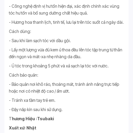
- Công nghệ định vị hư tổn hiện đại, xác định chính xác vùng
tóc hư tổn và bổ sung dưỡng chất hiệu quả.
- Hương hoa thanh lịch, tinh tế, lưu lại trên tóc suốt cả ngày dài.
Cách dùng:
- Sau khi làm sạch tóc với dầu gội.
- Lấy một lượng vừa đủ kem ủ thoa đều lên tóc tập trung từ thân
đến ngọn và mát-xa nhẹ nhàng da đầu.
- Ủ tóc trong khoảng 5 phút và xả sạch lại tóc với nước.
Cách bảo quản:
- Bảo quản nơi khô ráo, thoáng mát, tránh ánh nắng trực tiếp
hoặc nơi có nhiệt độ cao / ẩm ướt.
- Tránh xa tầm tay trẻ em.
- Đậy nắp kín sau khi sử dụng.
T
hương Hiệu :Tsubaki
Xuất xứ: Nhật