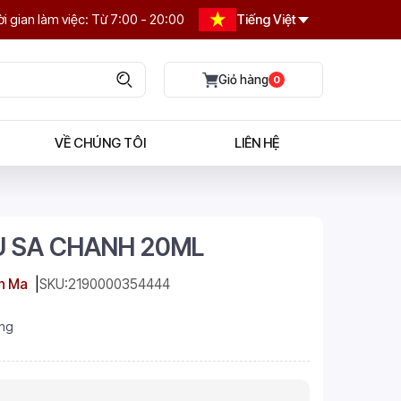
i gian làm việc: Từ 7:00 - 20:00
Tiếng Việt
0
VỀ CHÚNG TÔI
LIÊN HỆ
U SA CHANH 20ML
h Ma
SKU:
2190000354444
ng