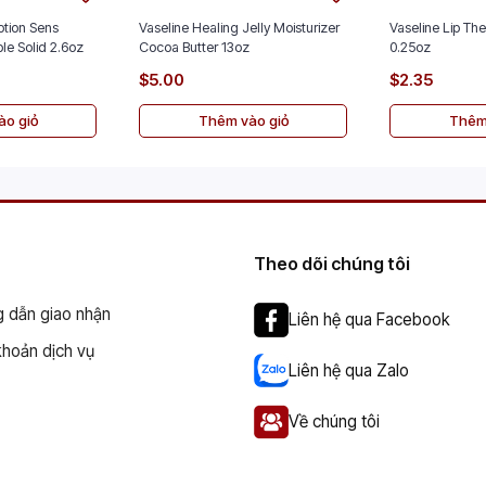
tion Sens
Vaseline Healing Jelly Moisturizer
Vaseline Lip The
ble Solid 2.6oz
Cocoa Butter 13oz
0.25oz
$5.00
$2.35
o giỏ
Thêm vào giỏ
Thêm
Theo dõi chúng tôi
 dẫn giao nhận
Liên hệ qua Facebook
khoản dịch vụ
Liên hệ qua Zalo
Về chúng tôi