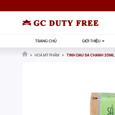
TRANG CHỦ
GIỚI THIỆU
HOÁ MỸ PHẨM
TINH DAU SA CHANH 20ML