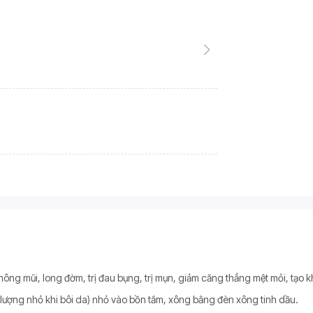
thông mũi, long đờm, trị đau bụng, trị mụn, giảm căng thẳng mệt mỏi, tạo 
 lượng nhỏ khi bôi da) nhỏ vào bồn tắm, xông bằng đèn xông tinh dầu.