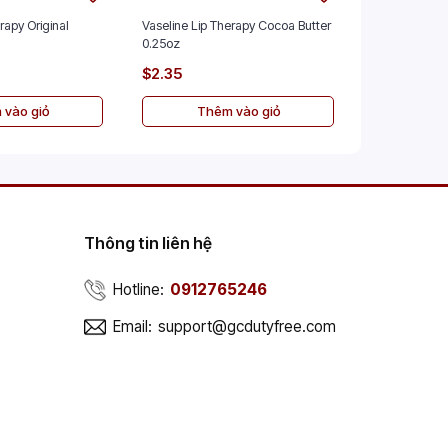
rapy Original
Vaseline Lip Therapy Cocoa Butter
Vaseline Lip
0.25oz
0.25oz
$2.35
$2.35
 vào giỏ
Thêm vào giỏ
Th
Thông tin liên hệ
Hotline:
0912765246
Email:
support@gcdutyfree.com