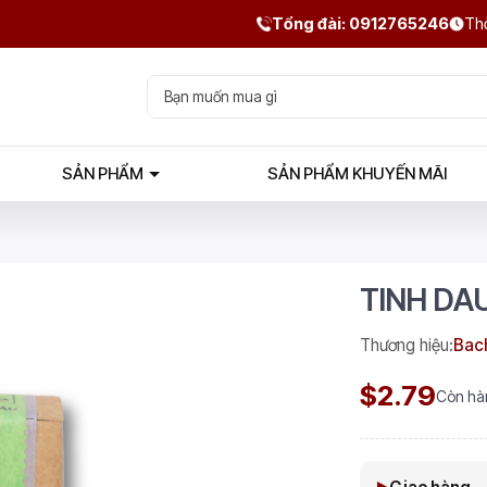
Tổng đài: 0912765246
Thờ
SẢN PHẨM
SẢN PHẨM KHUYẾN MÃI
TINH DA
Thương hiệu:
Bac
$2.79
Còn hà