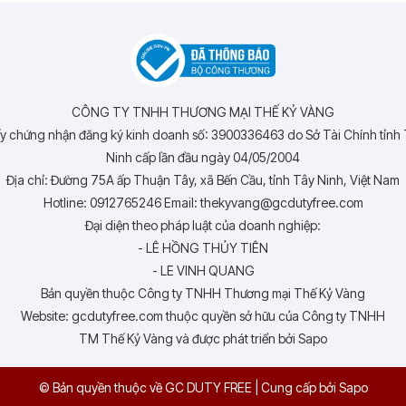
CÔNG TY TNHH THƯƠNG MẠI THẾ KỶ VÀNG
y chứng nhận đăng ký kinh doanh số: 3900336463 do Sở Tài Chính tỉnh
Ninh cấp lần đầu ngày 04/05/2004
Địa chỉ: Đường 75A ấp Thuận Tây, xã Bến Cầu, tỉnh Tây Ninh, Việt Nam
Hotline: 0912765246 Email: thekyvang@gcdutyfree.com
Đại diện theo pháp luật của doanh nghiệp:
- LÊ HỒNG THỦY TIÊN
- LE VINH QUANG
Bản quyền thuộc Công ty TNHH Thương mại Thế Kỷ Vàng
Website: gcdutyfree.com thuộc quyền sở hữu của Công ty TNHH
TM Thế Kỷ Vàng và được phát triển bởi Sapo
© Bản quyền thuộc về GC DUTY FREE
|
Cung cấp bởi
Sapo