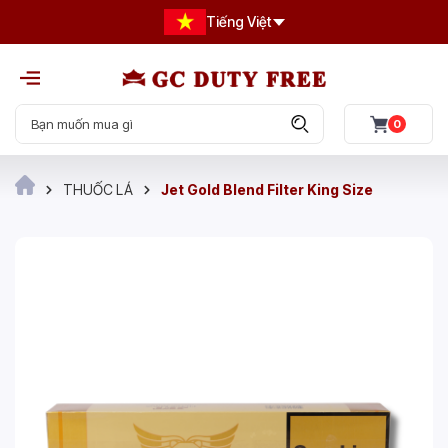
Tiếng Việt
0
THUỐC LÁ
Jet Gold Blend Filter King Size