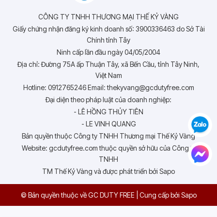
CÔNG TY TNHH THƯƠNG MẠI THẾ KỶ VÀNG
Giấy chứng nhận đăng ký kinh doanh số: 3900336463 do Sở Tài
Chính tỉnh Tây
Ninh cấp lần đầu ngày 04/05/2004
Địa chỉ: Đường 75A ấp Thuận Tây, xã Bến Cầu, tỉnh Tây Ninh,
Việt Nam
Hotline: 0912765246 Email: thekyvang@gcdutyfree.com
Đại diện theo pháp luật của doanh nghiệp:
- LÊ HỒNG THỦY TIÊN
- LE VINH QUANG
Bản quyền thuộc Công ty TNHH Thương mại Thế Kỷ Vàng
Website: gcdutyfree.com thuộc quyền sở hữu của Công ty
TNHH
TM Thế Kỷ Vàng và được phát triển bởi Sapo
© Bản quyền thuộc về GC DUTY FREE
|
Cung cấp bởi
Sapo