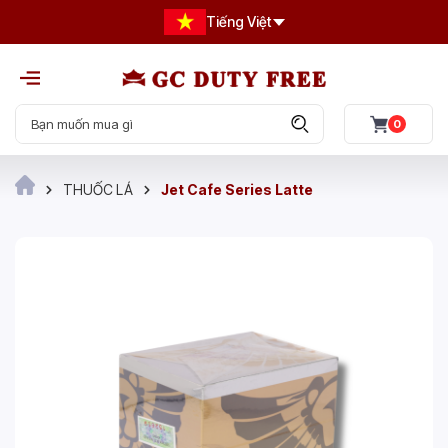
Tiếng Việt
0
THUỐC LÁ
Jet Cafe Series Latte