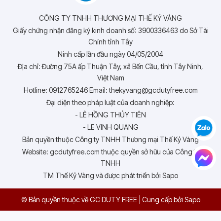
CÔNG TY TNHH THƯƠNG MẠI THẾ KỶ VÀNG
Giấy chứng nhận đăng ký kinh doanh số: 3900336463 do Sở Tài
Chính tỉnh Tây
Ninh cấp lần đầu ngày 04/05/2004
Địa chỉ: Đường 75A ấp Thuận Tây, xã Bến Cầu, tỉnh Tây Ninh,
Việt Nam
Hotline: 0912765246 Email: thekyvang@gcdutyfree.com
Đại diện theo pháp luật của doanh nghiệp:
- LÊ HỒNG THỦY TIÊN
- LE VINH QUANG
Bản quyền thuộc Công ty TNHH Thương mại Thế Kỷ Vàng
Website: gcdutyfree.com thuộc quyền sở hữu của Công ty
TNHH
TM Thế Kỷ Vàng và được phát triển bởi Sapo
© Bản quyền thuộc về GC DUTY FREE
|
Cung cấp bởi
Sapo