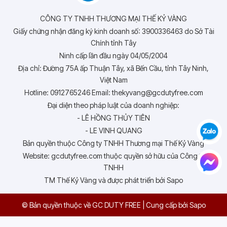
CÔNG TY TNHH THƯƠNG MẠI THẾ KỶ VÀNG
Giấy chứng nhận đăng ký kinh doanh số: 3900336463 do Sở Tài
Chính tỉnh Tây
Ninh cấp lần đầu ngày 04/05/2004
Địa chỉ: Đường 75A ấp Thuận Tây, xã Bến Cầu, tỉnh Tây Ninh,
Việt Nam
Hotline: 0912765246 Email: thekyvang@gcdutyfree.com
Đại diện theo pháp luật của doanh nghiệp:
- LÊ HỒNG THỦY TIÊN
- LE VINH QUANG
Bản quyền thuộc Công ty TNHH Thương mại Thế Kỷ Vàng
Website: gcdutyfree.com thuộc quyền sở hữu của Công ty
TNHH
TM Thế Kỷ Vàng và được phát triển bởi Sapo
© Bản quyền thuộc về GC DUTY FREE
|
Cung cấp bởi
Sapo