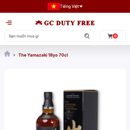
Tiếng Việt
0
The Yamazaki 18yo 70cl