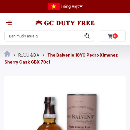
Tiếng Việt
0
RƯỢU & BIA
The Balvenie 18YO Pedro Ximenez
Sherry Cask GBX 70cl