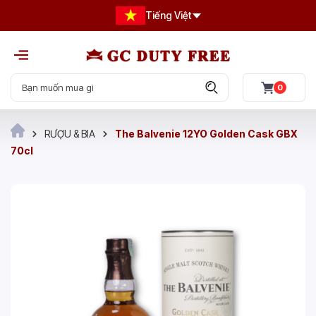
Tiếng Việt
0
RƯỢU & BIA
The Balvenie 12YO Golden Cask GBX
70cl