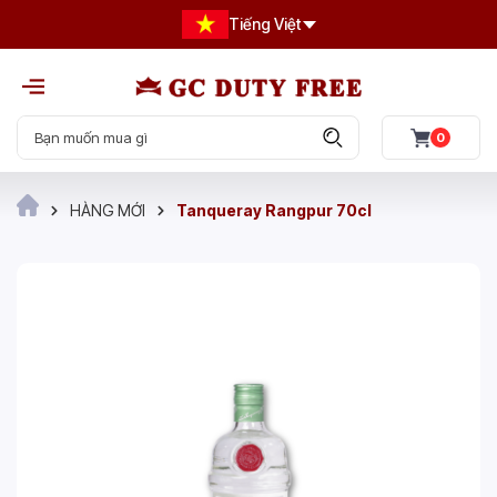
Tiếng Việt
0
HÀNG MỚI
Tanqueray Rangpur 70cl