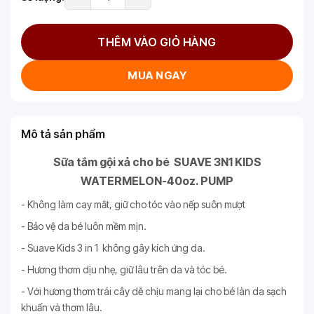
THÊM VÀO GIỎ HÀNG
MUA NGAY
Mô tả sản phẩm
Sữa tắm gội xả cho bé SUAVE 3N1 KIDS
WATERMELON-40oz. PUMP
- Không làm cay mắt, giữ cho tóc vào nếp suôn mượt
- Bảo vệ da bé luôn mềm mịn.
- Suave Kids 3 in 1 không gây kích ứng da.
- Hương thơm dịu nhẹ, giữ lâu trên da và tóc bé.
- Với hương thơm trái cây dễ chịu mang lại cho bé làn da sạch
khuẩn và thơm lâu.