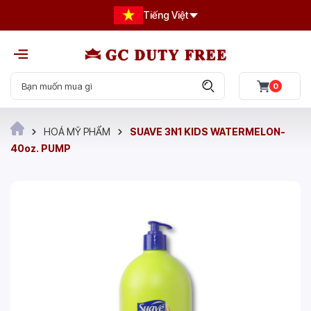
Tiếng Việt
0
HOÁ MỸ PHẨM
SUAVE 3N1 KIDS WATERMELON-
40oz. PUMP