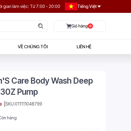
i gian làm việc: Từ 7:00 - 20:00
Tiếng Việt
0
VỀ CHÚNG TÔI
LIÊN HỆ
'S Care Body Wash Deep
 30Z Pump
e
SKU:
011111048799
Còn hàng