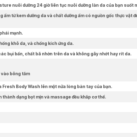
ure nuôi dưỡng 24 giờ liên tục nuôi dưỡng làn da của bạn suốt n
 ẩm từ kem dưỡng da và chất dưỡng ẩm có nguồn gốc thực vật để 
 phái mạnh.
chống khô da, và chống kích ứng da.
ác bụi bẩn, chất bã nhờn trên da và không gây nhớt hay rít da.
 vào bông tắm
 Fresh Body Wash lên một nửa lòng bàn tay của bạn.
ắm thành dạng bọt mịn và massage đều khắp cơ thể.