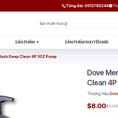
Tổng đài: 0912765246
Thờ
SẢN PHẨM
SẢN PHẨM KHUYẾN MÃI
Wash Deep Clean 4P 30Z Pump
Dove Men
Clean 4P
Thương hiệu:
Dov
$8.00
$9.00