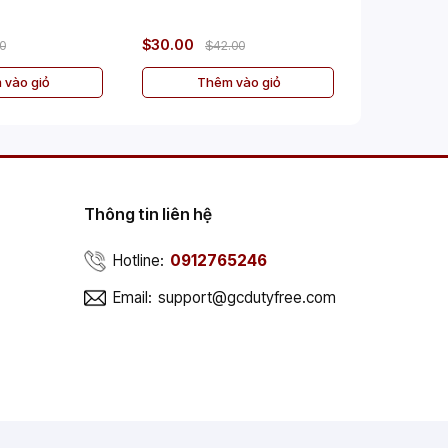
$30.00
$50.00
00
$42.00
$
 vào giỏ
Thêm vào giỏ
Th
Thông tin liên hệ
Hotline:
0912765246
Email:
support@gcdutyfree.com