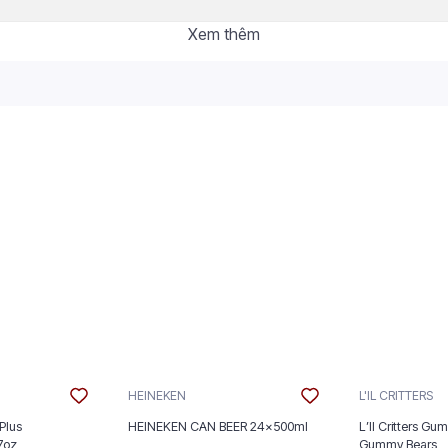
Xem thêm
HEINEKEN
L'IL CRITTERS
Plus
HEINEKEN CAN BEER 24x500ml
L’Il Critters Gu
nt 5/2.7oz
Gummy Bears