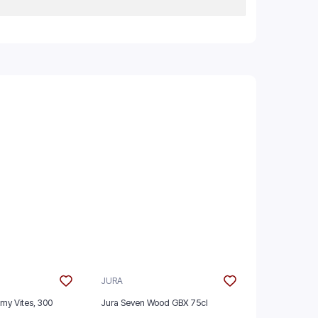
JURA
GLENMORAN
mmy Vites, 300
Jura Seven Wood GBX 75cl
Glenmorangie
GBX 70cl