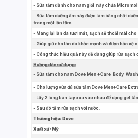
- Sữa tắm dành cho nam giới này chứa Micromoist
- Sữa tắm dưỡng ẩm này được làm bằng chất dưỡng
trong một lần tắm.
- Mang lại làn da tươi mát, sạch sẽ thoải mái cho
- Giúp giữ cho làn da khỏe mạnh và được bảo vệ 
- Công thức hiệu quả này dễ dàng giúp rửa sạch c
Hướng dẫn sử dụng:
- Sữa tắm cho nam Dove Men +Care Body Wash
- Cho lượng vừa đủ sữa tắm Dove Men+Care Extra
- Lấy 2 lòng bàn tay xoa vào nhau để dạng gel t
- Sau đó tắm rửa sạch với nước.
Thương hiệu: Dove
Xuất xứ : Mỹ