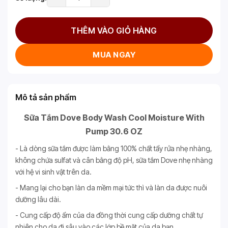
THÊM VÀO GIỎ HÀNG
MUA NGAY
Mô tả sản phẩm
Sữa Tắm Dove Body Wash Cool Moisture With
Pump 30.6 OZ
- Là dòng sữa tắm được làm bằng 100% chất tẩy rửa nhẹ nhàng,
không chứa sulfat và cân bằng độ pH, sữa tắm Dove nhẹ nhàng
với hệ vi sinh vật trên da.
- Mang lại cho bạn làn da mềm mại tức thì và làn da được nuôi
dưỡng lâu dài.
- Cung cấp độ ẩm của da đồng thời cung cấp dưỡng chất tự
nhiên cho da đi sâu vào các lớp bề mặt của da bạn.