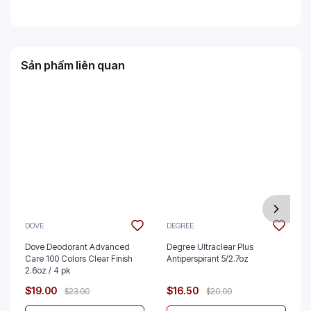
Sản phẩm liên quan
DOVE
DEGREE
Dove Deodorant Advanced
Degree Ultraclear Plus
Care 100 Colors Clear Finish
Antiperspirant 5/2.7oz
2.6oz / 4 pk
$19.00
$16.50
$23.00
$20.00