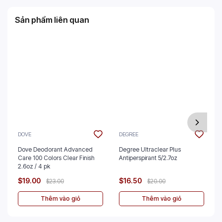
Sản phẩm liên quan
DOVE
DEGREE
Dove Deodorant Advanced
Degree Ultraclear Plus
Care 100 Colors Clear Finish
Antiperspirant 5/2.7oz
2.6oz / 4 pk
$19.00
$16.50
$23.00
$20.00
Thêm vào giỏ
Thêm vào giỏ