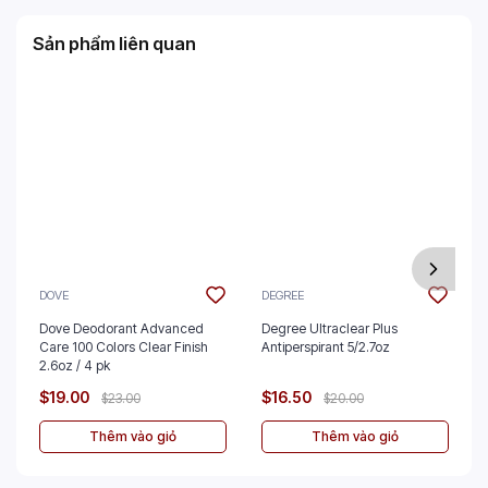
Sản phẩm liên quan
DOVE
DEGREE
Dove Deodorant Advanced
Degree Ultraclear Plus
Care 100 Colors Clear Finish
Antiperspirant 5/2.7oz
2.6oz / 4 pk
$19.00
$16.50
$23.00
$20.00
Thêm vào giỏ
Thêm vào giỏ