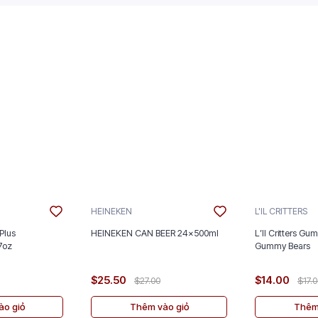
HEINEKEN
L'IL CRITTERS
Plus
HEINEKEN CAN BEER 24x500ml
L’Il Critters Gu
nt 5/2.7oz
Gummy Bears
$25.50
$14.00
$27.00
$17.
o giỏ
Thêm vào giỏ
Thêm