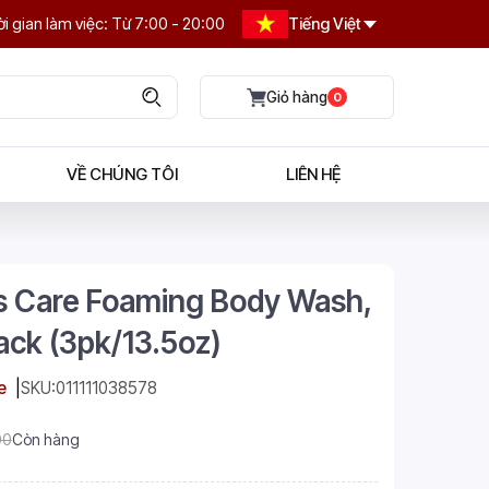
i gian làm việc: Từ 7:00 - 20:00
Tiếng Việt
0
VỀ CHÚNG TÔI
LIÊN HỆ
s Care Foaming Body Wash,
ack (3pk/13.5oz)
e
SKU:
011111038578
00
Còn hàng