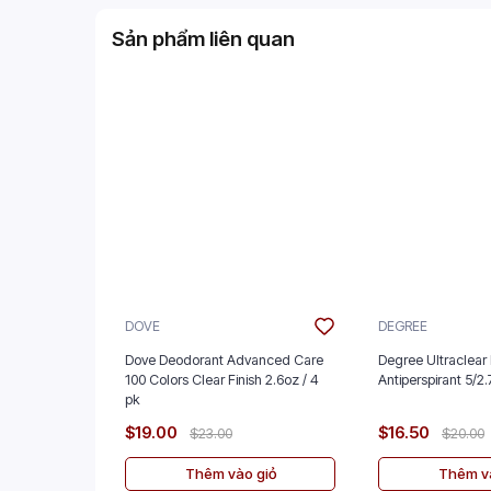
Sản phẩm liên quan
DOVE
DEGREE
Dove Deodorant Advanced Care
Degree Ultraclear 
100 Colors Clear Finish 2.6oz / 4
Antiperspira
pk
$19.00
$16.50
$23.00
$20.00
Thêm vào giỏ
Thêm và