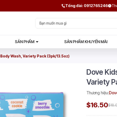
Tổng đài: 0912765246
Thờ
SẢN PHẨM
SẢN PHẨM KHUYẾN MÃI
Body Wash, Variety Pack (3pk/13.5oz)
Dove Kid
Variety P
Thương hiệu:
Dov
$16.50
$18.