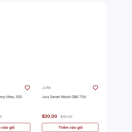
JURA
GLENMORAN
mmy Vites, 300
Jura Seven Wood GBX 75cl
Glenmorangie
GBX 70cl
$30.00
$50.00
00
$42.00
$
 vào giỏ
Thêm vào giỏ
Th